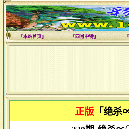
『本站首页』
『四肖中特』