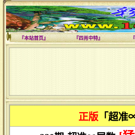
『本站首页』
『四肖中特』