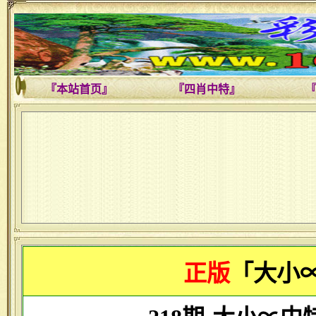
『本站首页』
『四肖中特』